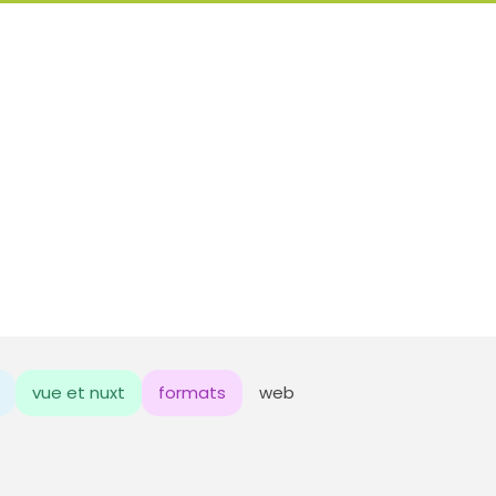
vue et nuxt
formats
web