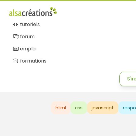
tutoriels
forum
emploi
formations
S'in
html
css
javascript
respo