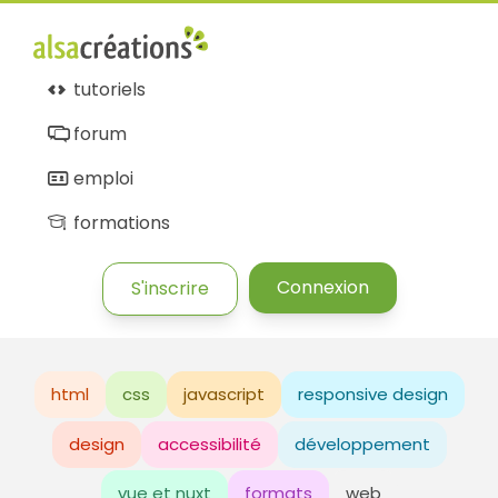
tutoriels
forum
emploi
formations
Connexion
S'inscrire
html
css
javascript
responsive design
design
accessibilité
développement
vue et nuxt
formats
web