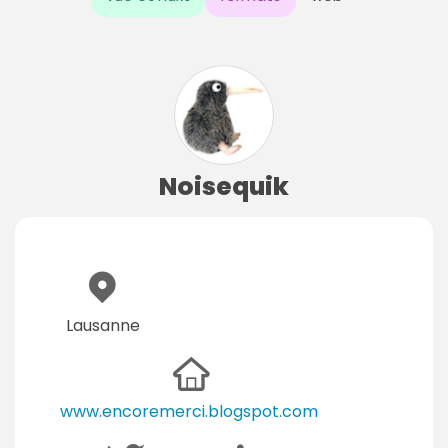
Noisequik
Lausanne
www.encoremerci.blogspot.com