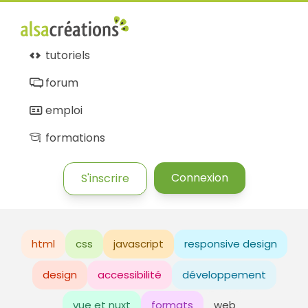
tutoriels
forum
emploi
formations
Connexion
S'inscrire
html
css
javascript
responsive design
design
accessibilité
développement
vue et nuxt
formats
web