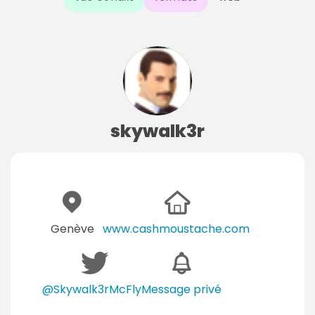
skywalk3r
Genève
www.cashmoustache.com
@Skywalk3rMcFly
Message privé