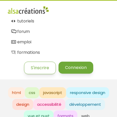
tutoriels
forum
emploi
formations
Connexion
S'inscrire
html
css
javascript
responsive design
design
accessibilité
développement
vue et nuxt
formats
web