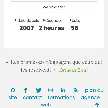
webmaster
Fidèle depuis
Présence
Posts
2007
2 heures
56
Les promesses n'engagent que ceux qui
les résolvent.
(Brendan Eich)
plan du
site
contact
formations
agence
Retou
web