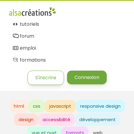
tutoriels
forum
emploi
formations
Connexion
S'inscrire
html
css
javascript
responsive design
design
accessibilité
développement
vue et nuxt
formats
web