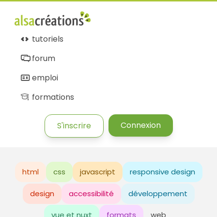
tutoriels
forum
emploi
formations
Connexion
S'inscrire
html
css
javascript
responsive design
design
accessibilité
développement
vue et nuxt
formats
web