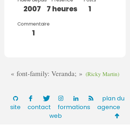
2007
7 heures
1
Commentaire
1
font-family: Veranda;
(Ricky Martin)
plan du
site
contact
formations
agence
Retou
web
en