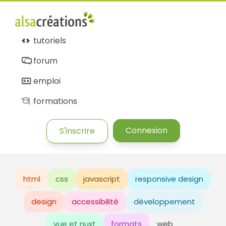
tutoriels
forum
emploi
formations
Connexion
S'inscrire
html
css
javascript
responsive design
design
accessibilité
développement
vue et nuxt
formats
web