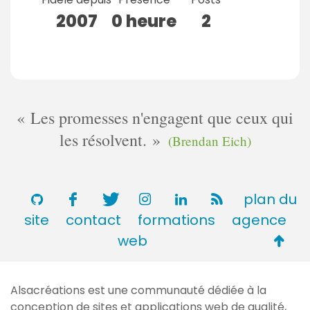
2007
0 heure
2
Les promesses n'engagent que ceux qui
les résolvent.
(Brendan Eich)
plan du
site
contact
formations
agence
Retou
web
en
haut
Alsacréations est une communauté dédiée à la
de
conception de sites et applications web de qualité,