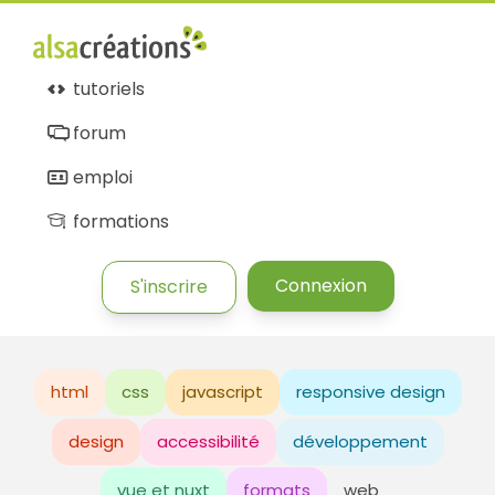
tutoriels
forum
emploi
formations
Connexion
S'inscrire
html
css
javascript
responsive design
design
accessibilité
développement
vue et nuxt
formats
web