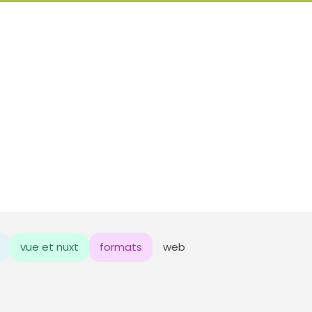
vue et nuxt
formats
web