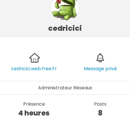
cedricici
cedricici.web.free.Fr
Message privé
Administrateur Réseaux
Présence
Posts
4 heures
8