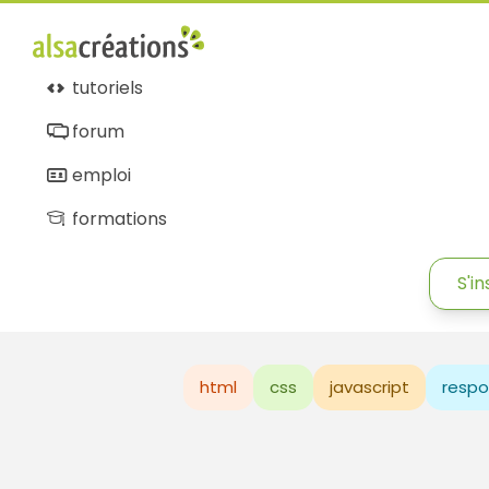
tutoriels
forum
emploi
formations
S'in
html
css
javascript
respo