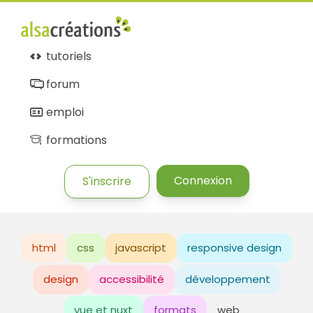
tutoriels
forum
emploi
formations
Connexion
S'inscrire
html
css
javascript
responsive design
design
accessibilité
développement
vue et nuxt
formats
web