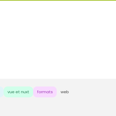
vue et nuxt
formats
web