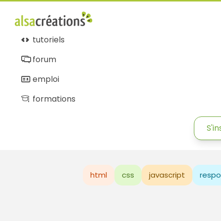
tutoriels
forum
emploi
formations
S'in
html
css
javascript
respo