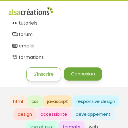
tutoriels
forum
emploi
formations
Connexion
S'inscrire
html
css
javascript
responsive design
design
accessibilité
développement
vue et nuxt
formats
web