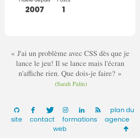
2007
1
J'ai un problème avec CSS dès que je
lance le jeu! Il se lance mais l'écran
n'affiche rien. Que dois-je faire?
(Sarah Palin)
plan du
site
contact
formations
agence
Retou
web
en