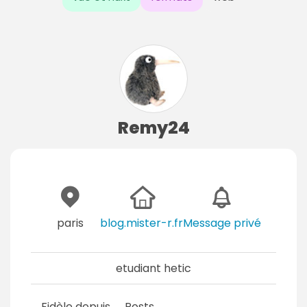
Remy24
paris
blog.mister-r.fr
Message privé
etudiant hetic
Fidèle depuis
Posts