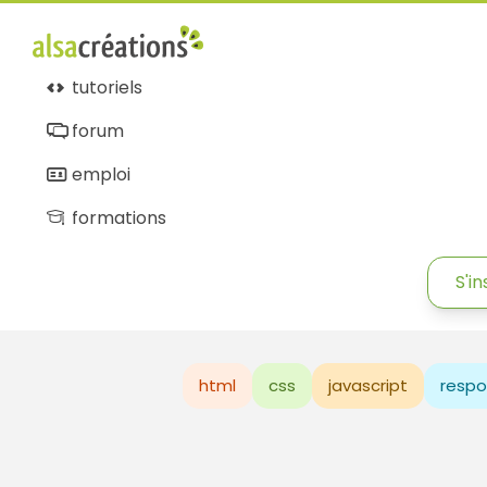
tutoriels
forum
emploi
formations
S'in
html
css
javascript
respo