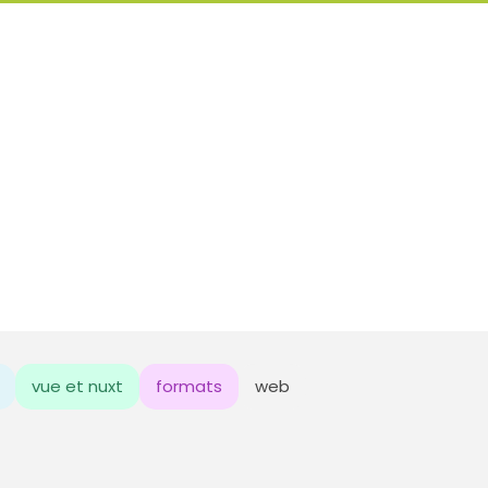
vue et nuxt
formats
web