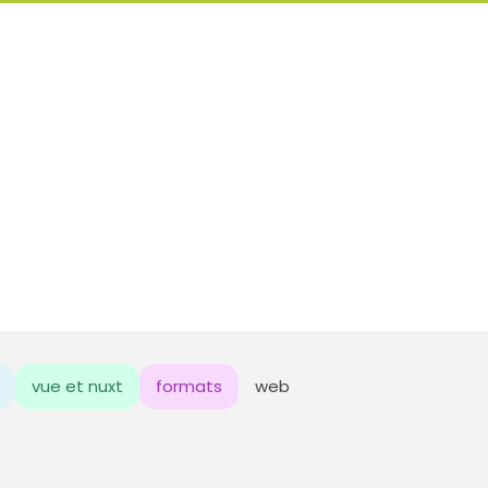
vue et nuxt
formats
web