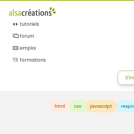
tutoriels
forum
emploi
formations
S'in
html
css
javascript
respo