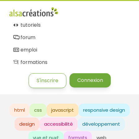
tutoriels
forum
emploi
formations
Connexion
S'inscrire
html
css
javascript
responsive design
design
accessibilité
développement
vue et nuxt
formats
web