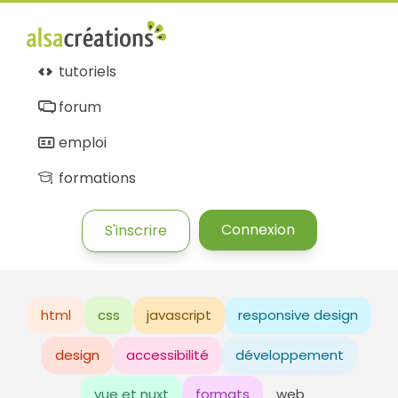
tutoriels
forum
emploi
formations
Connexion
S'inscrire
html
css
javascript
responsive design
design
accessibilité
développement
vue et nuxt
formats
web