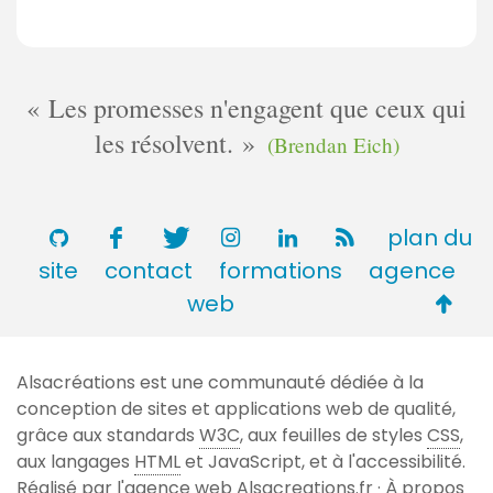
Les promesses n'engagent que ceux qui
les résolvent.
(Brendan Eich)
plan du
site
contact
formations
agence
Retou
web
en
haut
Alsacréations est une communauté dédiée à la
de
conception de sites et applications web de qualité,
page
grâce aux standards
W3C
, aux feuilles de styles
CSS
,
aux langages
HTML
et JavaScript, et à l'accessibilité.
Réalisé par l'agence web
Alsacreations.fr
·
À propos