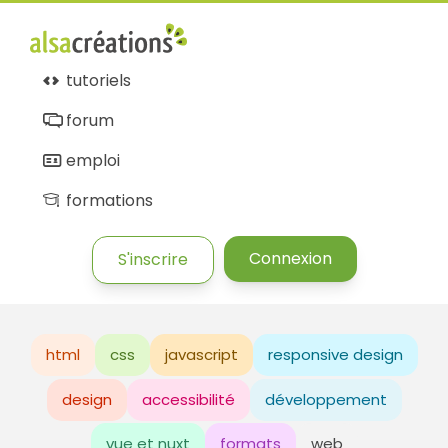
tutoriels
forum
emploi
formations
Connexion
S'inscrire
html
css
javascript
responsive design
design
accessibilité
développement
vue et nuxt
formats
web