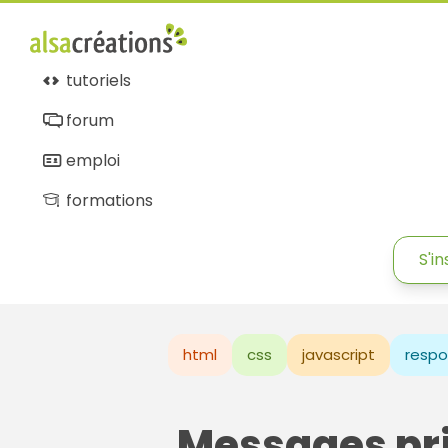
tutoriels
forum
emploi
formations
S'in
html
css
javascript
respo
Messages pr