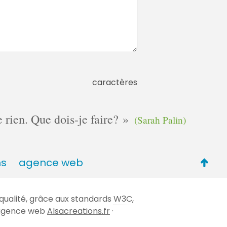
caractères
e rien. Que dois-je faire?
(Sarah Palin)
Retou
ns
agence web
en
haut
qualité, grâce aux standards
W3C
,
de
 l'agence web
Alsacreations.fr
·
page