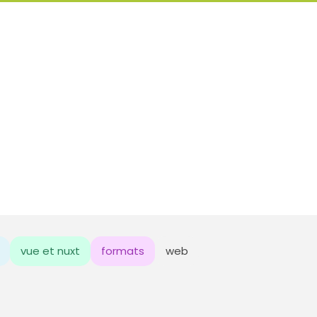
vue et nuxt
formats
web