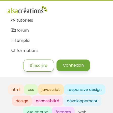
tutoriels
forum
emploi
formations
Connexion
S'inscrire
html
css
javascript
responsive design
design
accessibilité
développement
vue et nuxt
formats
web