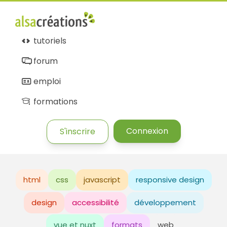
tutoriels
forum
emploi
formations
Connexion
S'inscrire
html
css
javascript
responsive design
design
accessibilité
développement
vue et nuxt
formats
web