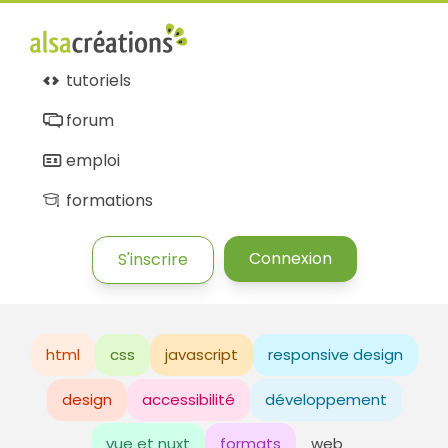
tutoriels
forum
emploi
formations
Connexion
S'inscrire
html
css
javascript
responsive design
design
accessibilité
développement
vue et nuxt
formats
web