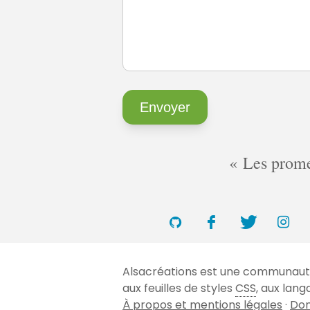
Les promes
Alsacréations est une communauté 
aux feuilles de styles
CSS
, aux lan
À propos et mentions légales
·
Don