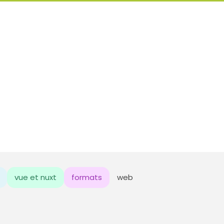
vue et nuxt
formats
web