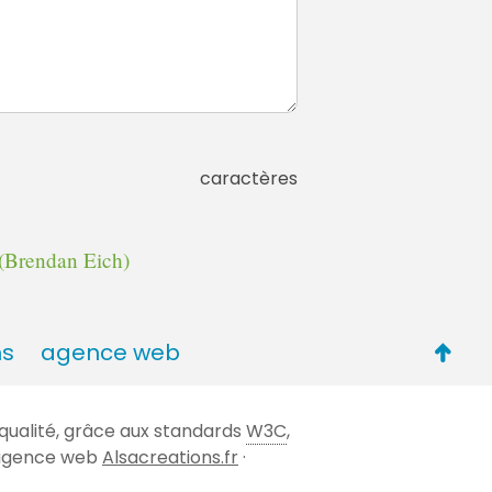
caractères
(Brendan Eich)
Retou
ns
agence web
en
haut
qualité, grâce aux standards
W3C
,
de
 l'agence web
Alsacreations.fr
·
page