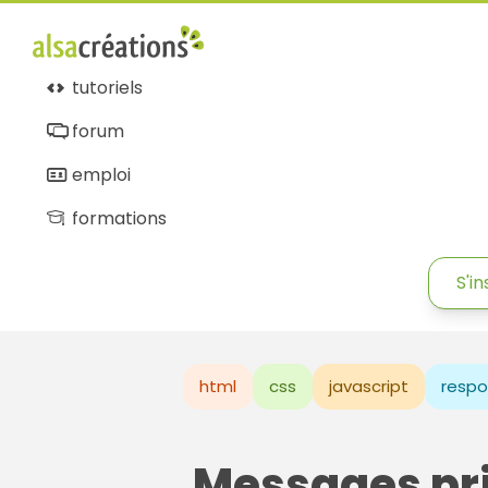
tutoriels
forum
emploi
formations
S'in
html
css
javascript
respo
Messages pr