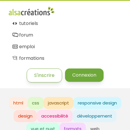
tutoriels
forum
emploi
formations
Connexion
S'inscrire
html
css
javascript
responsive design
design
accessibilité
développement
vue et nuxt
formats
web