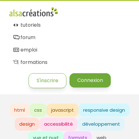
tutoriels
forum
emploi
formations
Connexion
S'inscrire
html
css
javascript
responsive design
design
accessibilité
développement
vue et nuxt
formats
web