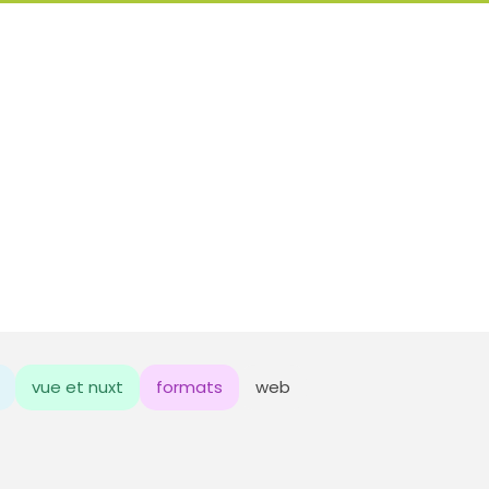
vue et nuxt
formats
web