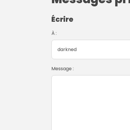
Écrire
À :
Message :