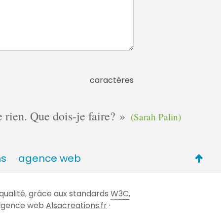
caractères
e rien. Que dois-je faire?
(Sarah Palin)
Retou
ns
agence web
en
haut
qualité, grâce aux standards
W3C
,
de
 l'agence web
Alsacreations.fr
·
page