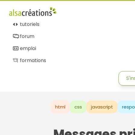
tutoriels
forum
emploi
formations
S'in
html
css
javascript
respo
Messages pr