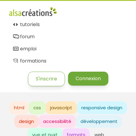
tutoriels
forum
emploi
formations
Connexion
S'inscrire
html
css
javascript
responsive design
design
accessibilité
développement
vue et nuxt
formats
web