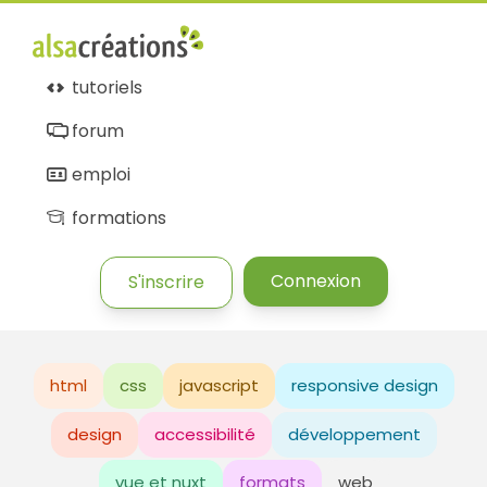
tutoriels
forum
emploi
formations
Connexion
S'inscrire
html
css
javascript
responsive design
design
accessibilité
développement
vue et nuxt
formats
web