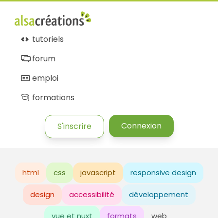
tutoriels
forum
emploi
formations
Connexion
S'inscrire
html
css
javascript
responsive design
design
accessibilité
développement
vue et nuxt
formats
web