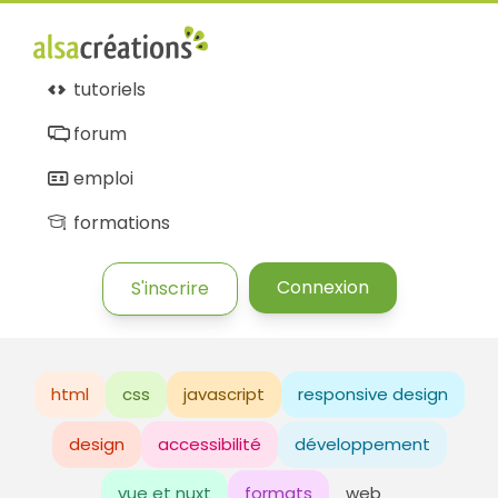
tutoriels
forum
emploi
formations
Connexion
S'inscrire
html
css
javascript
responsive design
design
accessibilité
développement
vue et nuxt
formats
web