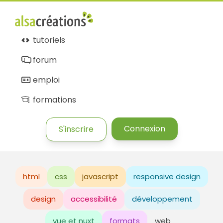
tutoriels
forum
emploi
formations
Connexion
S'inscrire
html
css
javascript
responsive design
design
accessibilité
développement
vue et nuxt
formats
web