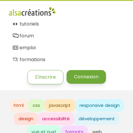
tutoriels
forum
emploi
formations
Connexion
S'inscrire
html
css
javascript
responsive design
design
accessibilité
développement
vue et nuxt
formats
web