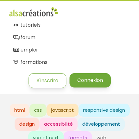
tutoriels
forum
emploi
formations
Connexion
S'inscrire
html
css
javascript
responsive design
design
accessibilité
développement
vue et nuxt
formats
web