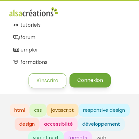
tutoriels
forum
emploi
formations
Connexion
S'inscrire
html
css
javascript
responsive design
design
accessibilité
développement
vue et nuxt
formats
web