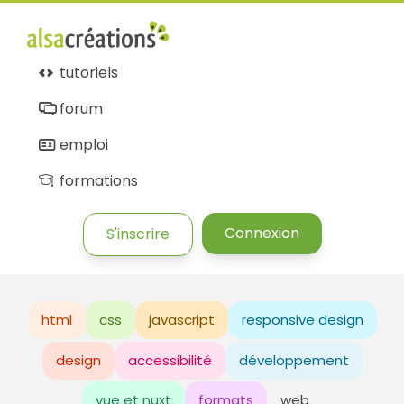
tutoriels
forum
emploi
formations
Connexion
S'inscrire
html
css
javascript
responsive design
design
accessibilité
développement
vue et nuxt
formats
web