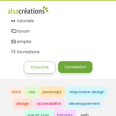
tutoriels
forum
emploi
formations
Connexion
S'inscrire
html
css
javascript
responsive design
design
accessibilité
développement
vue et nuxt
formats
web