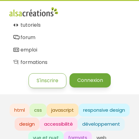
tutoriels
forum
emploi
formations
Connexion
S'inscrire
html
css
javascript
responsive design
design
accessibilité
développement
vue et nuxt
formats
web