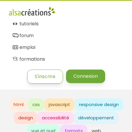
tutoriels
forum
emploi
formations
Connexion
S'inscrire
html
css
javascript
responsive design
design
accessibilité
développement
vue et nuxt
formats
web