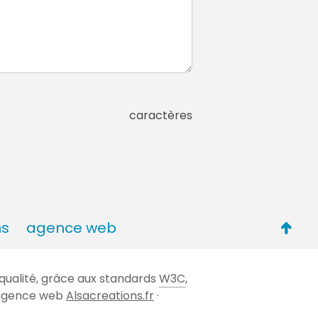
caractères
Retou
ns
agence web
en
haut
qualité, grâce aux standards
W3C
,
de
 l'agence web
Alsacreations.fr
·
page