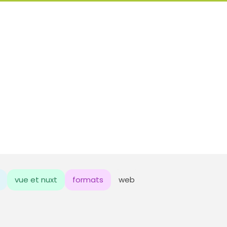
vue et nuxt
formats
web