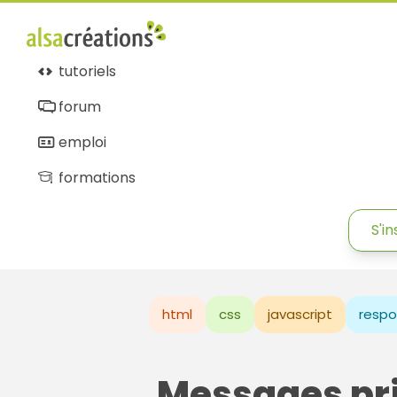
tutoriels
forum
emploi
formations
S'in
html
css
javascript
respo
Messages pr