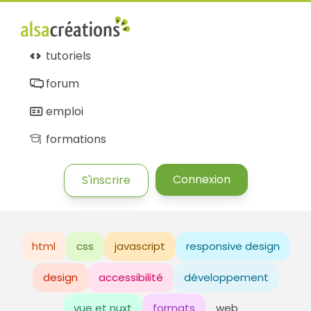
tutoriels
forum
emploi
formations
Connexion
S'inscrire
html
css
javascript
responsive design
design
accessibilité
développement
vue et nuxt
formats
web