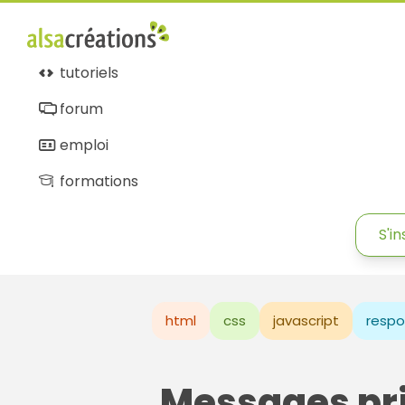
tutoriels
forum
emploi
formations
S'in
html
css
javascript
respo
Messages pr