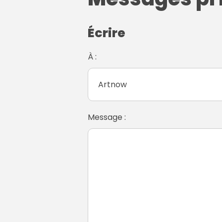
Écrire
À :
Message :