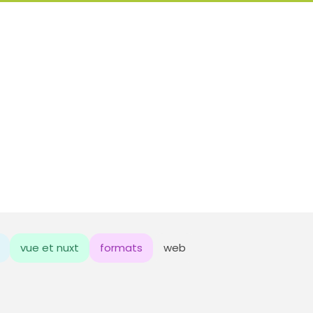
vue et nuxt
formats
web