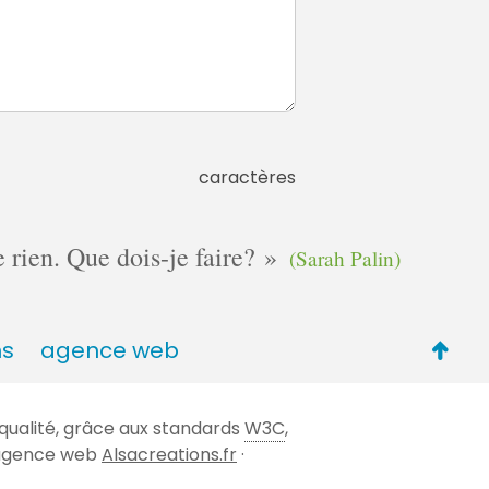
caractères
e rien. Que dois-je faire?
(Sarah Palin)
Retou
ns
agence web
en
haut
qualité, grâce aux standards
W3C
,
de
 l'agence web
Alsacreations.fr
·
page