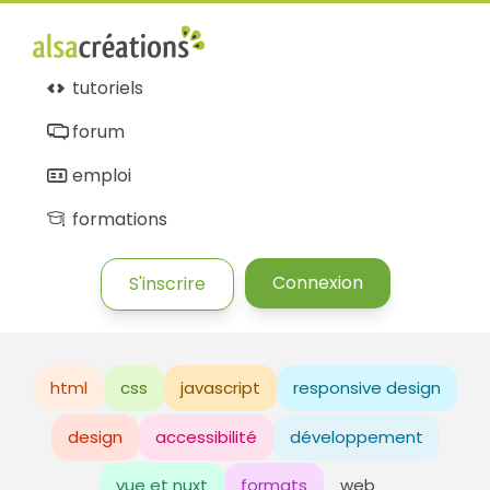
tutoriels
forum
emploi
formations
Connexion
S'inscrire
html
css
javascript
responsive design
design
accessibilité
développement
vue et nuxt
formats
web