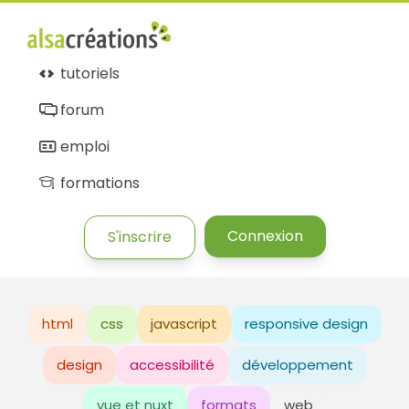
tutoriels
forum
emploi
formations
Connexion
S'inscrire
html
css
javascript
responsive design
design
accessibilité
développement
vue et nuxt
formats
web