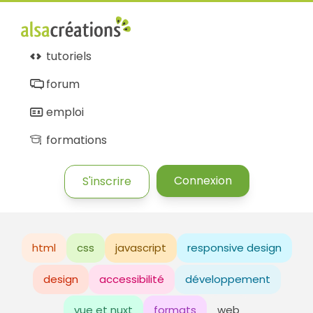
tutoriels
forum
emploi
formations
Connexion
S'inscrire
html
css
javascript
responsive design
design
accessibilité
développement
vue et nuxt
formats
web