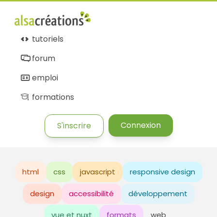
tutoriels
forum
emploi
formations
Connexion
S'inscrire
html
css
javascript
responsive design
design
accessibilité
développement
vue et nuxt
formats
web