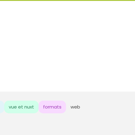
vue et nuxt
formats
web