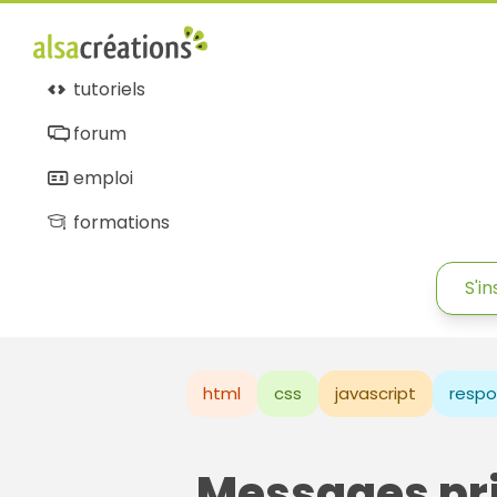
tutoriels
forum
emploi
formations
S'in
html
css
javascript
respo
Messages pr