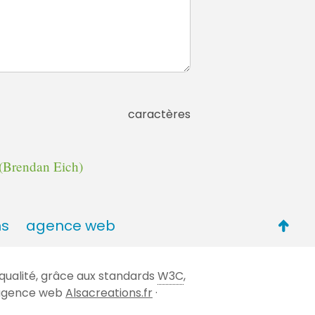
caractères
(Brendan Eich)
Retou
ns
agence web
en
haut
qualité, grâce aux standards
W3C
,
de
 l'agence web
Alsacreations.fr
·
page