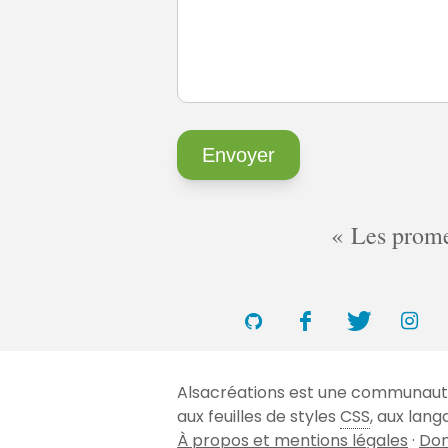
Les promes
Alsacréations est une communauté 
aux feuilles de styles
CSS
, aux lan
À propos et mentions légales
·
Don