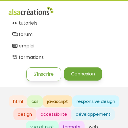
tutoriels
forum
emploi
formations
Connexion
S'inscrire
html
css
javascript
responsive design
design
accessibilité
développement
vue et nuxt
formats
web