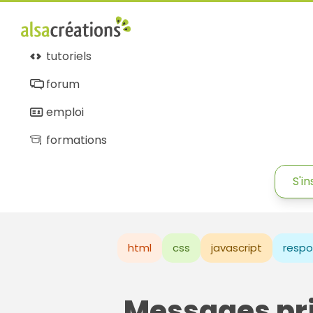
tutoriels
forum
emploi
formations
S'in
html
css
javascript
respo
Messages pr