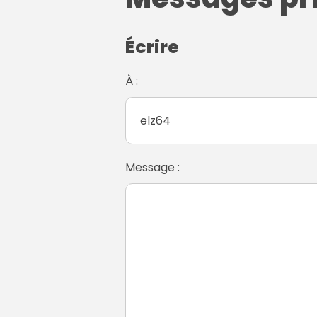
Écrire
À :
Message :