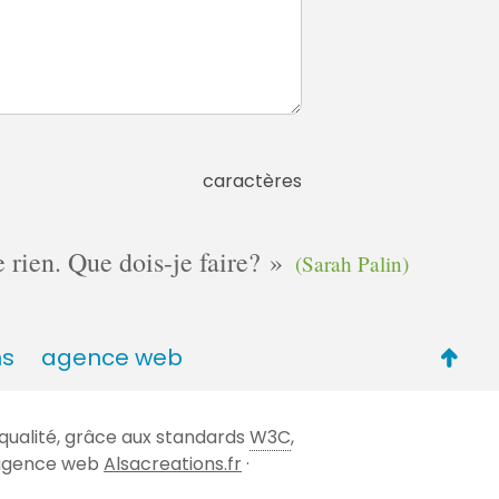
caractères
e rien. Que dois-je faire?
(Sarah Palin)
Retou
ns
agence web
en
haut
qualité, grâce aux standards
W3C
,
de
 l'agence web
Alsacreations.fr
·
page