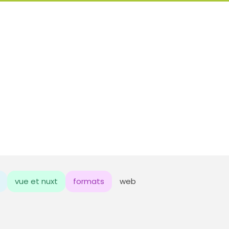
vue et nuxt
formats
web