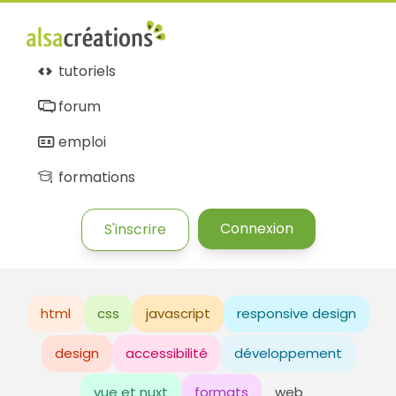
tutoriels
forum
emploi
formations
Connexion
S'inscrire
html
css
javascript
responsive design
design
accessibilité
développement
vue et nuxt
formats
web