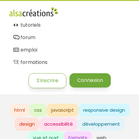
tutoriels
forum
emploi
formations
Connexion
S'inscrire
html
css
javascript
responsive design
design
accessibilité
développement
vue et nuxt
formats
web