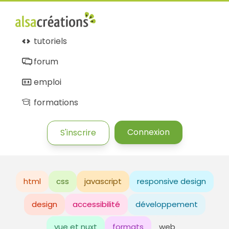
tutoriels
forum
emploi
formations
Connexion
S'inscrire
html
css
javascript
responsive design
design
accessibilité
développement
vue et nuxt
formats
web